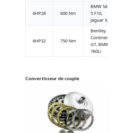
BMW Série
6HP28
600 Nm
5 F10,
Jaguar XJ
Bentley
Continental
6HP32
750 Nm
GT, BMW
760Li
Convertisseur de couple