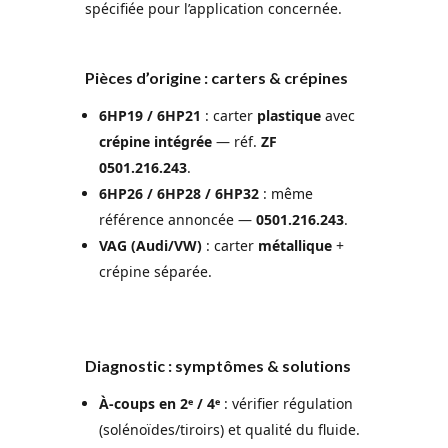
spécifiée pour l’application concernée.
Pièces d’origine : carters & crépines
6HP19 / 6HP21
: carter
plastique
avec
crépine intégrée
— réf.
ZF
0501.216.243
.
6HP26 / 6HP28 / 6HP32
: même
référence annoncée —
0501.216.243
.
VAG (Audi/VW)
: carter
métallique
+
crépine séparée.
Diagnostic : symptômes & solutions
À-coups en 2ᵉ / 4ᵉ
: vérifier régulation
(solénoïdes/tiroirs) et qualité du fluide.