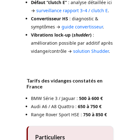
Défaut “clutch E”
: analyse détaillée ici
→
surveillance rapport 3–4 / clutch E
.
Convertisseur HS
: diagnostic &
symptômes →
guide convertisseur
.
Vibrations lock-up (
shudder
)
:
amélioration possible par additif après
vidange/contrôle →
solution Shudder
.
Tarifs des vidanges constatés en
France
BMW Série 3 / Jaguar :
500 à 600 €
Audi A6 / A8 Quattro :
650 à 750 €
Range Rover Sport HSE :
750 à 850 €
Particuliers