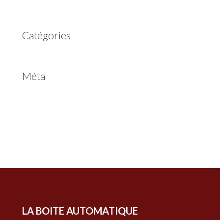
avril 2020
Catégories
Non classé
Méta
Connexion
Flux des publications
Flux des commentaires
Site de WordPress-FR
LA BOITE AUTOMATIQUE