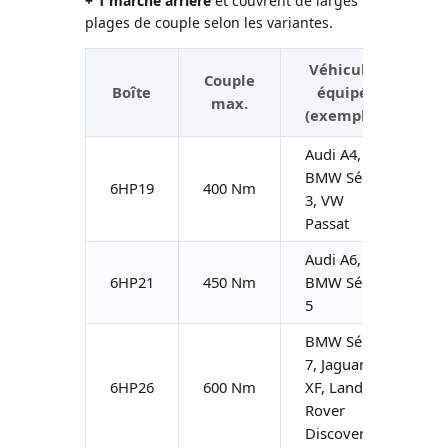
+ 1 marche arrière
et couvrent de larges
plages de couple selon les variantes.
Véhicules
Couple
Boîte
équipés
max.
(exemples)
Audi A4,
BMW Série
6HP19
400 Nm
3, VW
Passat
Audi A6,
6HP21
450 Nm
BMW Série
5
BMW Série
7, Jaguar
6HP26
600 Nm
XF, Land
Rover
Discovery