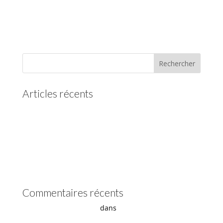
Articles récents
(pas de titre)
Vidange boîte automatique Mercedes
Vidange boîte automatique Peugeot
vidange boîte auto Land Rover ZF 8HP
Boîte auto Jaguar ZF 8HP
Commentaires récents
- La boîte automatique
dans
Comment supprimer les
vibrations du convertisseur de couple