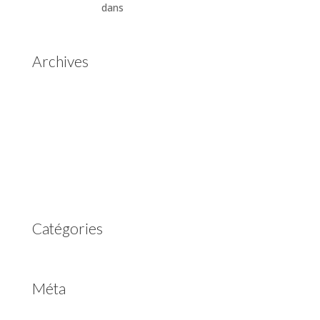
Automatiques
dans
Boîtes de vitesses automatiques
Aisin Warner
Archives
mai 2025
mars 2023
février 2023
juillet 2022
juin 2022
avril 2020
Catégories
Non classé
Méta
Connexion