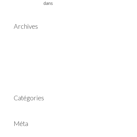
Automatiques
dans
Boîtes de vitesses automatiques
Aisin Warner
Archives
mai 2025
mars 2023
février 2023
juillet 2022
juin 2022
avril 2020
Catégories
Non classé
Méta
Connexion