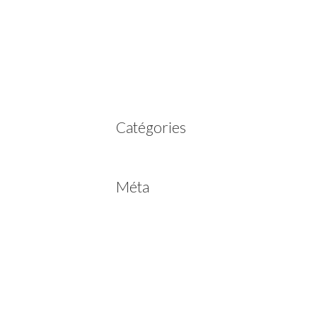
mars 2023
février 2023
juillet 2022
juin 2022
avril 2020
Catégories
Non classé
Méta
Connexion
Flux des publications
Flux des commentaires
Site de WordPress-FR