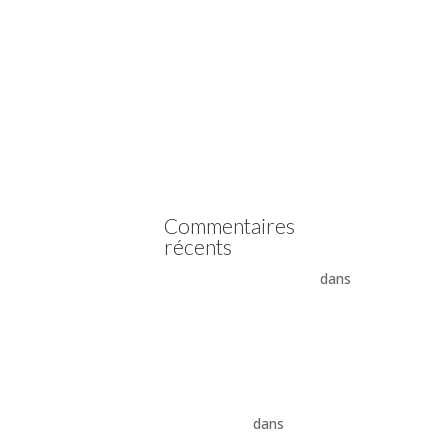
Vidange boîte automatique
Mercedes
Vidange boîte automatique
Peugeot
vidange boîte auto Land
Rover ZF 8HP
Boîte auto Jaguar ZF 8HP
Commentaires
récents
- La boîte automatique
dans
Comment supprimer les
vibrations du convertisseur
de couple
Vidange ZF 8HP : boîte
automatique, entretien et
conseils pros
dans
vidange
boîte auto Land Rover ZF