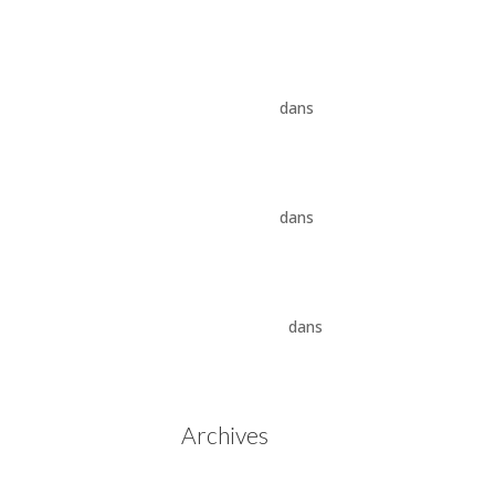
8HP
Vidange ZF 8HP : boîte
automatique, entretien et
conseils pros
dans
Boîte
auto Jaguar ZF 8HP
Vidange ZF 8HP : boîte
automatique, entretien et
conseils pros
dans
vidange
boîte auto BMW ZF 8HP
Aisin Warner : La Révolution
des Boîtes de Vitesses
Automatiques
dans
Boîtes
de vitesses automatiques
Aisin Warner
Archives
mai 2025