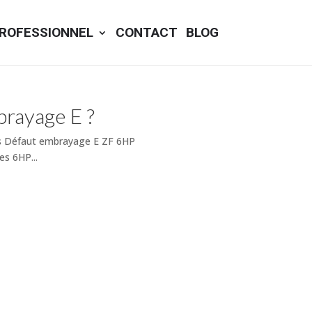
ROFESSIONNEL
CONTACT
BLOG
brayage E ?
us Défaut embrayage E ZF 6HP
es 6HP...