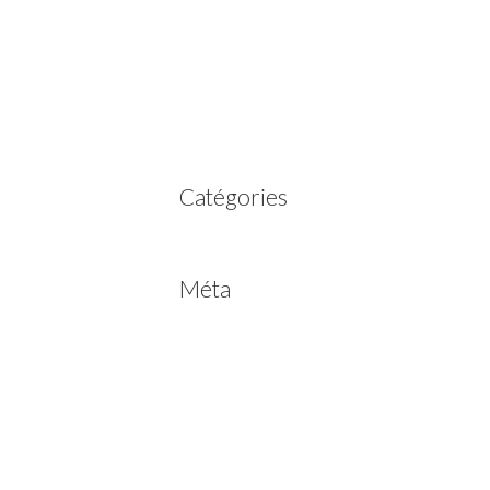
mars 2023
février 2023
juillet 2022
juin 2022
avril 2020
Catégories
Non classé
Méta
Connexion
Flux des publications
Flux des commentaires
Site de WordPress-FR