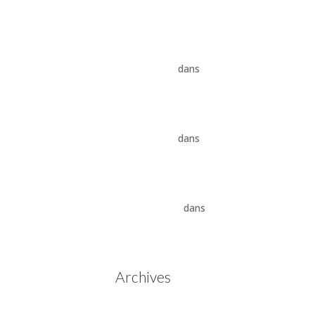
8HP
Vidange ZF 8HP : boîte
automatique, entretien et
conseils pros
dans
Boîte
auto Jaguar ZF 8HP
Vidange ZF 8HP : boîte
automatique, entretien et
conseils pros
dans
vidange
boîte auto BMW ZF 8HP
Aisin Warner : La Révolution
des Boîtes de Vitesses
Automatiques
dans
Boîtes
de vitesses automatiques
Aisin Warner
Archives
mai 2025