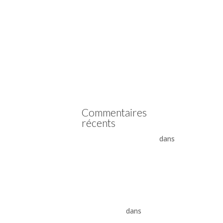
Vidange boîte automatique
Mercedes
Vidange boîte automatique
Peugeot
vidange boîte auto Land
Rover ZF 8HP
Boîte auto Jaguar ZF 8HP
Commentaires
récents
- La boîte automatique
dans
Comment supprimer les
vibrations du convertisseur
de couple
Vidange ZF 8HP : boîte
automatique, entretien et
conseils pros
dans
vidange
boîte auto Land Rover ZF