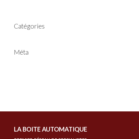
juin 2022
avril 2020
Catégories
Non classé
Méta
Connexion
Flux des publications
Flux des commentaires
Site de WordPress-FR
LA BOITE AUTOMATIQUE