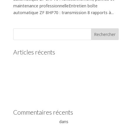
maintenance professionnelleEntretien boîte
automatique ZF 8HP70 : transmission 8 rapports à...
Articles récents
(pas de titre)
Vidange boîte automatique Mercedes
Vidange boîte automatique Peugeot
vidange boîte auto Land Rover ZF 8HP
Boîte auto Jaguar ZF 8HP
Commentaires récents
- La boîte automatique
dans
Comment supprimer les
vibrations du convertisseur de couple