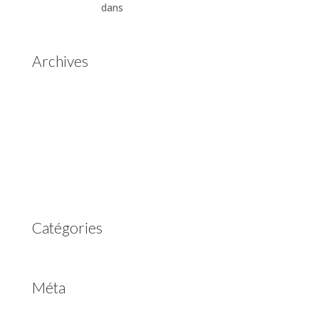
Automatiques
dans
Boîtes de vitesses automatiques
Aisin Warner
Archives
mai 2025
mars 2023
février 2023
juillet 2022
juin 2022
avril 2020
Catégories
Non classé
Méta
Connexion