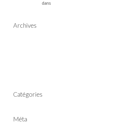
Automatiques
dans
Boîtes de vitesses automatiques
Aisin Warner
Archives
mai 2025
mars 2023
février 2023
juillet 2022
juin 2022
avril 2020
Catégories
Non classé
Méta
Connexion