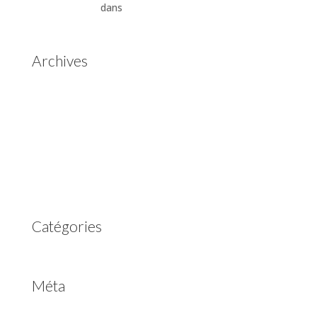
Automatiques
dans
Boîtes de vitesses automatiques
Aisin Warner
Archives
mai 2025
mars 2023
février 2023
juillet 2022
juin 2022
avril 2020
Catégories
Non classé
Méta
Connexion