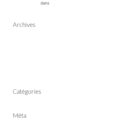
Automatiques
dans
Boîtes de vitesses automatiques
Aisin Warner
Archives
mai 2025
mars 2023
février 2023
juillet 2022
juin 2022
avril 2020
Catégories
Non classé
Méta
Connexion