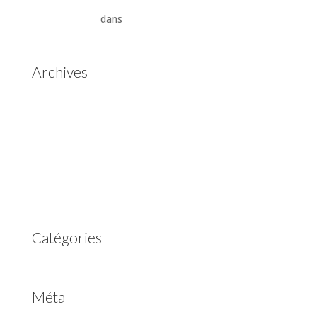
Aisin Warner : La Révolution des Boîtes de Vitesses
Automatiques
dans
Boîtes de vitesses automatiques
Aisin Warner
Archives
mai 2025
mars 2023
février 2023
juillet 2022
juin 2022
avril 2020
Catégories
Non classé
Méta