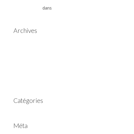
Aisin Warner : La Révolution des Boîtes de Vitesses
Automatiques
dans
Boîtes de vitesses automatiques
Aisin Warner
Archives
mai 2025
mars 2023
février 2023
juillet 2022
juin 2022
avril 2020
Catégories
Non classé
Méta