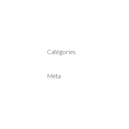
mars 2023
février 2023
juillet 2022
juin 2022
avril 2020
Catégories
Non classé
Méta
Connexion
Flux des publications
Flux des commentaires
Site de WordPress-FR