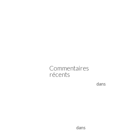
Vidange boîte automatique
Mercedes
Vidange boîte automatique
Peugeot
vidange boîte auto Land
Rover ZF 8HP
Boîte auto Jaguar ZF 8HP
Commentaires
récents
- La boîte automatique
dans
Comment supprimer les
vibrations du convertisseur
de couple
Vidange ZF 8HP : boîte
automatique, entretien et
conseils pros
dans
vidange
boîte auto Land Rover ZF