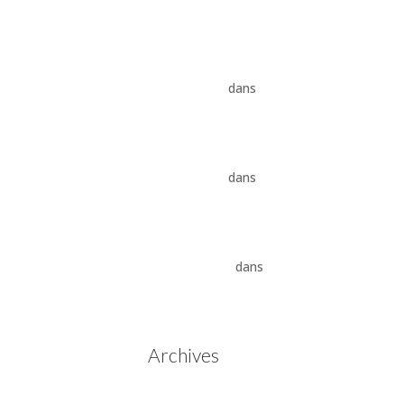
8HP
Vidange ZF 8HP : boîte
automatique, entretien et
conseils pros
dans
Boîte
auto Jaguar ZF 8HP
Vidange ZF 8HP : boîte
automatique, entretien et
conseils pros
dans
vidange
boîte auto BMW ZF 8HP
Aisin Warner : La Révolution
des Boîtes de Vitesses
Automatiques
dans
Boîtes
de vitesses automatiques
Aisin Warner
Archives
mai 2025