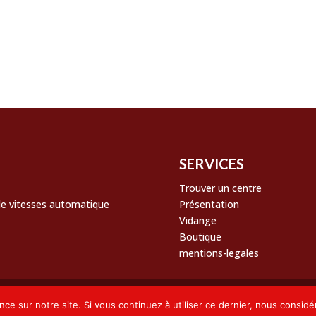
SERVICES
Trouver un centre
 de vitesses automatique
Présentation
Vidange
Boutique
mentions-legales
026 | une création
Perpignan Web
nce sur notre site. Si vous continuez à utiliser ce dernier, nous considé