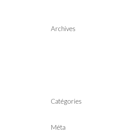
de vitesses automatiques
Aisin Warner
Archives
mai 2025
mars 2023
février 2023
juillet 2022
juin 2022
avril 2020
Catégories
Non classé
Méta
Connexion