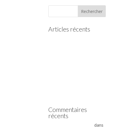
Articles récents
(pas de titre)
Vidange boîte automatique
Mercedes
Vidange boîte automatique
Peugeot
vidange boîte auto Land
Rover ZF 8HP
Boîte auto Jaguar ZF 8HP
Commentaires
récents
- La boîte automatique
dans
Comment supprimer les