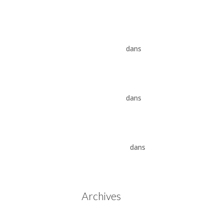
8HP
Vidange ZF 8HP : boîte
automatique, entretien et
conseils pros
dans
Boîte
auto Jaguar ZF 8HP
Vidange ZF 8HP : boîte
automatique, entretien et
conseils pros
dans
vidange
boîte auto BMW ZF 8HP
Aisin Warner : La Révolution
des Boîtes de Vitesses
Automatiques
dans
Boîtes
de vitesses automatiques
Aisin Warner
Archives
mai 2025