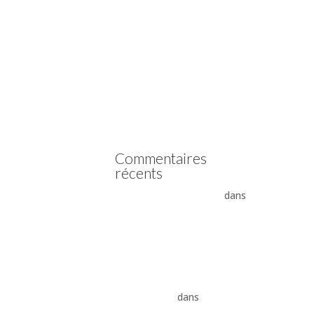
Vidange boîte automatique
Mercedes
Vidange boîte automatique
Peugeot
vidange boîte auto Land
Rover ZF 8HP
Boîte auto Jaguar ZF 8HP
Commentaires
récents
- La boîte automatique
dans
Comment supprimer les
vibrations du convertisseur
de couple
Vidange ZF 8HP : boîte
automatique, entretien et
conseils pros
dans
vidange
boîte auto Land Rover ZF