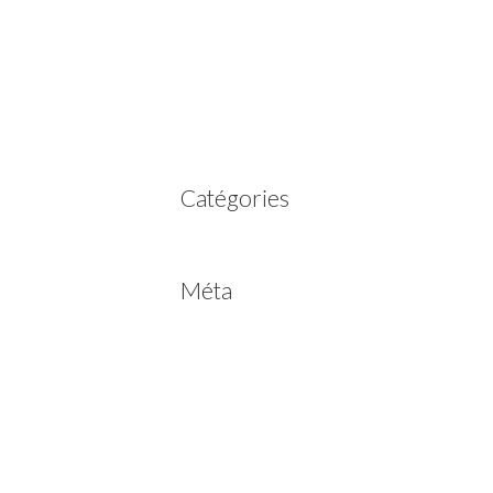
mars 2023
février 2023
juillet 2022
juin 2022
avril 2020
Catégories
Non classé
Méta
Connexion
Flux des publications
Flux des commentaires
Site de WordPress-FR