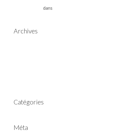
Aisin Warner : La Révolution des Boîtes de Vitesses
Automatiques
dans
Boîtes de vitesses automatiques
Aisin Warner
Archives
mai 2025
mars 2023
février 2023
juillet 2022
juin 2022
avril 2020
Catégories
Non classé
Méta