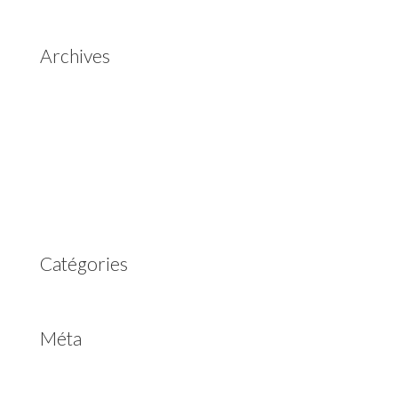
Aisin Warner
Archives
mai 2025
mars 2023
février 2023
juillet 2022
juin 2022
avril 2020
Catégories
Non classé
Méta
Connexion
Flux des publications