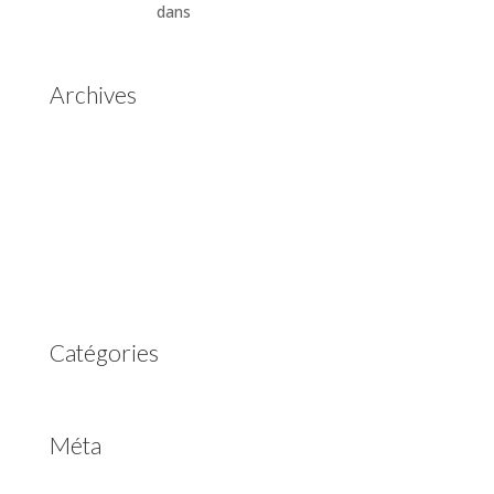
Automatiques
dans
Boîtes de vitesses automatiques
Aisin Warner
Archives
mai 2025
mars 2023
février 2023
juillet 2022
juin 2022
avril 2020
Catégories
Non classé
Méta
Connexion