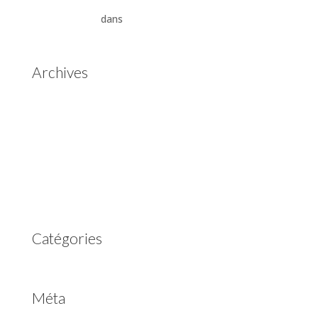
Aisin Warner : La Révolution des Boîtes de Vitesses
Automatiques
dans
Boîtes de vitesses automatiques
Aisin Warner
Archives
mai 2025
mars 2023
février 2023
juillet 2022
juin 2022
avril 2020
Catégories
Non classé
Méta