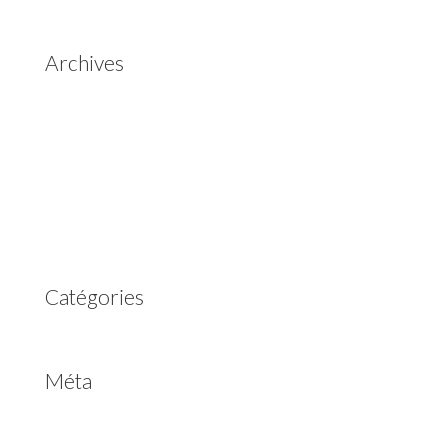
Aisin Warner
Archives
mai 2025
mars 2023
février 2023
juillet 2022
juin 2022
avril 2020
Catégories
Non classé
Méta
Connexion
Flux des publications