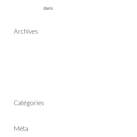
Aisin Warner : La Révolution des Boîtes de Vitesses
Automatiques
dans
Boîtes de vitesses automatiques
Aisin Warner
Archives
mai 2025
mars 2023
février 2023
juillet 2022
juin 2022
avril 2020
Catégories
Non classé
Méta