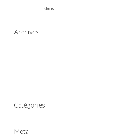
Aisin Warner : La Révolution des Boîtes de Vitesses
Automatiques
dans
Boîtes de vitesses automatiques
Aisin Warner
Archives
mai 2025
mars 2023
février 2023
juillet 2022
juin 2022
avril 2020
Catégories
Non classé
Méta