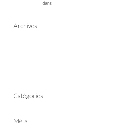
Automatiques
dans
Boîtes de vitesses automatiques
Aisin Warner
Archives
mai 2025
mars 2023
février 2023
juillet 2022
juin 2022
avril 2020
Catégories
Non classé
Méta
Connexion