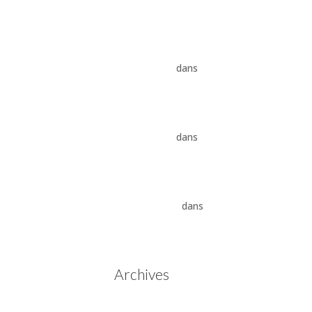
8HP
Vidange ZF 8HP : boîte
automatique, entretien et
conseils pros
dans
Boîte
auto Jaguar ZF 8HP
Vidange ZF 8HP : boîte
automatique, entretien et
conseils pros
dans
vidange
boîte auto BMW ZF 8HP
Aisin Warner : La Révolution
des Boîtes de Vitesses
Automatiques
dans
Boîtes
de vitesses automatiques
Aisin Warner
Archives
mai 2025