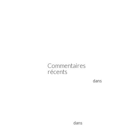
Vidange boîte automatique
Mercedes
Vidange boîte automatique
Peugeot
vidange boîte auto Land
Rover ZF 8HP
Boîte auto Jaguar ZF 8HP
Commentaires
récents
- La boîte automatique
dans
Comment supprimer les
vibrations du convertisseur
de couple
Vidange ZF 8HP : boîte
automatique, entretien et
conseils pros
dans
vidange
boîte auto Land Rover ZF