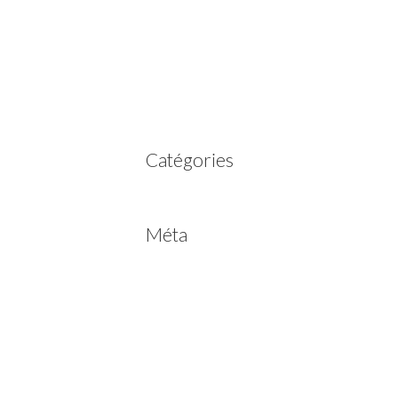
mars 2023
février 2023
juillet 2022
juin 2022
avril 2020
Catégories
Non classé
Méta
Connexion
Flux des publications
Flux des commentaires
Site de WordPress-FR