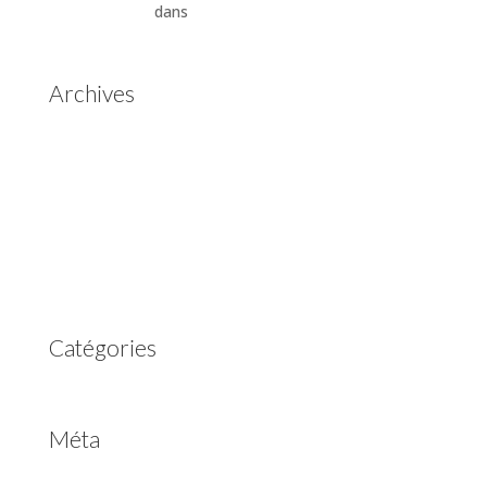
Automatiques
dans
Boîtes de vitesses automatiques
Aisin Warner
Archives
mai 2025
mars 2023
février 2023
juillet 2022
juin 2022
avril 2020
Catégories
Non classé
Méta
Connexion