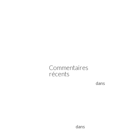
Vidange boîte automatique
Mercedes
Vidange boîte automatique
Peugeot
vidange boîte auto Land
Rover ZF 8HP
Boîte auto Jaguar ZF 8HP
Commentaires
récents
- La boîte automatique
dans
Comment supprimer les
vibrations du convertisseur
de couple
Vidange ZF 8HP : boîte
automatique, entretien et
conseils pros
dans
vidange
boîte auto Land Rover ZF