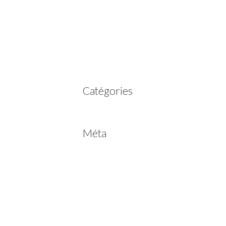
mars 2023
février 2023
juillet 2022
juin 2022
avril 2020
Catégories
Non classé
Méta
Connexion
Flux des publications
Flux des commentaires
Site de WordPress-FR