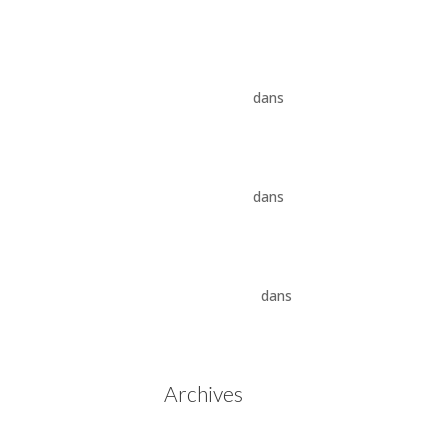
8HP
Vidange ZF 8HP : boîte
automatique, entretien et
conseils pros
dans
Boîte
auto Jaguar ZF 8HP
Vidange ZF 8HP : boîte
automatique, entretien et
conseils pros
dans
vidange
boîte auto BMW ZF 8HP
Aisin Warner : La Révolution
des Boîtes de Vitesses
Automatiques
dans
Boîtes
de vitesses automatiques
Aisin Warner
Archives
mai 2025