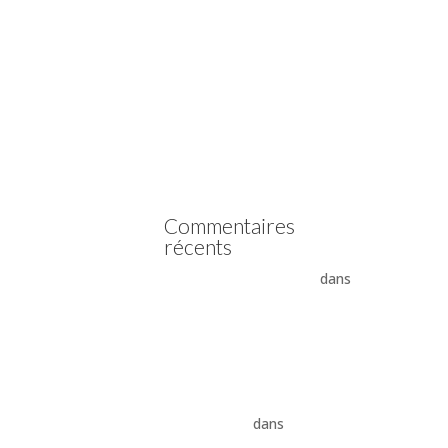
Vidange boîte automatique
Mercedes
Vidange boîte automatique
Peugeot
vidange boîte auto Land
Rover ZF 8HP
Boîte auto Jaguar ZF 8HP
Commentaires
récents
- La boîte automatique
dans
Comment supprimer les
vibrations du convertisseur
de couple
Vidange ZF 8HP : boîte
automatique, entretien et
conseils pros
dans
vidange
boîte auto Land Rover ZF