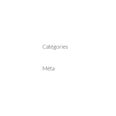
mars 2023
février 2023
juillet 2022
juin 2022
avril 2020
Catégories
Non classé
Méta
Connexion
Flux des publications
Flux des commentaires
Site de WordPress-FR