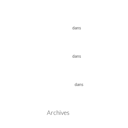
8HP
Vidange ZF 8HP : boîte
automatique, entretien et
conseils pros
dans
Boîte
auto Jaguar ZF 8HP
Vidange ZF 8HP : boîte
automatique, entretien et
conseils pros
dans
vidange
boîte auto BMW ZF 8HP
Aisin Warner : La Révolution
des Boîtes de Vitesses
Automatiques
dans
Boîtes
de vitesses automatiques
Aisin Warner
Archives
mai 2025