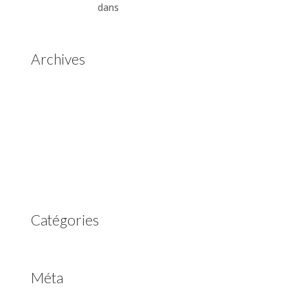
Automatiques
dans
Boîtes de vitesses automatiques
Aisin Warner
Archives
mai 2025
mars 2023
février 2023
juillet 2022
juin 2022
avril 2020
Catégories
Non classé
Méta
Connexion