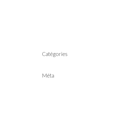
mai 2025
mars 2023
février 2023
juillet 2022
juin 2022
avril 2020
Catégories
Non classé
Méta
Connexion
Flux des publications
Flux des commentaires
Site de WordPress-FR