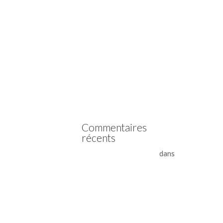
(pas de titre)
Vidange boîte automatique
Mercedes
Vidange boîte automatique
Peugeot
vidange boîte auto Land
Rover ZF 8HP
Boîte auto Jaguar ZF 8HP
Commentaires
récents
- La boîte automatique
dans
Comment supprimer les
vibrations du convertisseur
de couple
Vidange ZF 8HP : boîte
automatique, entretien et