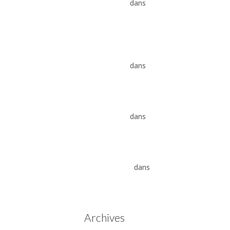
conseils pros
dans
vidange
boîte auto Land Rover ZF
8HP
Vidange ZF 8HP : boîte
automatique, entretien et
conseils pros
dans
Boîte
auto Jaguar ZF 8HP
Vidange ZF 8HP : boîte
automatique, entretien et
conseils pros
dans
vidange
boîte auto BMW ZF 8HP
Aisin Warner : La Révolution
des Boîtes de Vitesses
Automatiques
dans
Boîtes
de vitesses automatiques
Aisin Warner
Archives