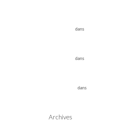
8HP
Vidange ZF 8HP : boîte
automatique, entretien et
conseils pros
dans
Boîte
auto Jaguar ZF 8HP
Vidange ZF 8HP : boîte
automatique, entretien et
conseils pros
dans
vidange
boîte auto BMW ZF 8HP
Aisin Warner : La Révolution
des Boîtes de Vitesses
Automatiques
dans
Boîtes
de vitesses automatiques
Aisin Warner
Archives
mai 2025