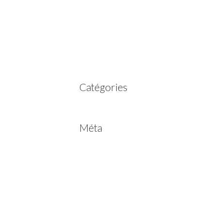
mars 2023
février 2023
juillet 2022
juin 2022
avril 2020
Catégories
Non classé
Méta
Connexion
Flux des publications
Flux des commentaires
Site de WordPress-FR