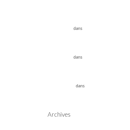
8HP
Vidange ZF 8HP : boîte
automatique, entretien et
conseils pros
dans
Boîte
auto Jaguar ZF 8HP
Vidange ZF 8HP : boîte
automatique, entretien et
conseils pros
dans
vidange
boîte auto BMW ZF 8HP
Aisin Warner : La Révolution
des Boîtes de Vitesses
Automatiques
dans
Boîtes
de vitesses automatiques
Aisin Warner
Archives
mai 2025