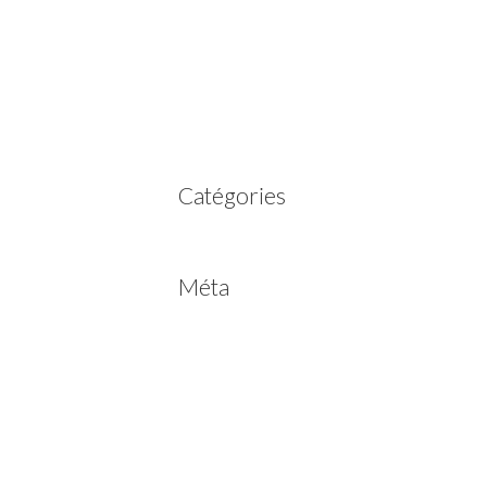
mars 2023
février 2023
juillet 2022
juin 2022
avril 2020
Catégories
Non classé
Méta
Connexion
Flux des publications
Flux des commentaires
Site de WordPress-FR