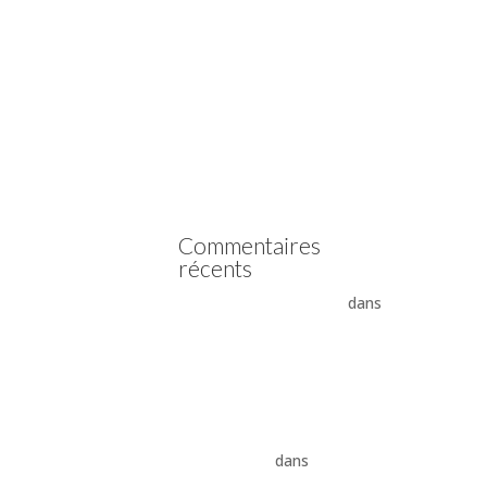
Vidange boîte automatique
Mercedes
Vidange boîte automatique
Peugeot
vidange boîte auto Land
Rover ZF 8HP
Boîte auto Jaguar ZF 8HP
Commentaires
récents
- La boîte automatique
dans
Comment supprimer les
vibrations du convertisseur
de couple
Vidange ZF 8HP : boîte
automatique, entretien et
conseils pros
dans
vidange
boîte auto Land Rover ZF