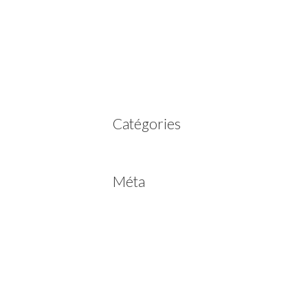
mars 2023
février 2023
juillet 2022
juin 2022
avril 2020
Catégories
Non classé
Méta
Connexion
Flux des publications
Flux des commentaires
Site de WordPress-FR