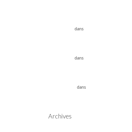
8HP
Vidange ZF 8HP : boîte
automatique, entretien et
conseils pros
dans
Boîte
auto Jaguar ZF 8HP
Vidange ZF 8HP : boîte
automatique, entretien et
conseils pros
dans
vidange
boîte auto BMW ZF 8HP
Aisin Warner : La Révolution
des Boîtes de Vitesses
Automatiques
dans
Boîtes
de vitesses automatiques
Aisin Warner
Archives
mai 2025