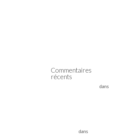
Vidange boîte automatique
Mercedes
Vidange boîte automatique
Peugeot
vidange boîte auto Land
Rover ZF 8HP
Boîte auto Jaguar ZF 8HP
Commentaires
récents
- La boîte automatique
dans
Comment supprimer les
vibrations du convertisseur
de couple
Vidange ZF 8HP : boîte
automatique, entretien et
conseils pros
dans
vidange
boîte auto Land Rover ZF