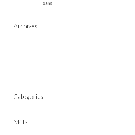
Automatiques
dans
Boîtes de vitesses automatiques
Aisin Warner
Archives
mai 2025
mars 2023
février 2023
juillet 2022
juin 2022
avril 2020
Catégories
Non classé
Méta
Connexion