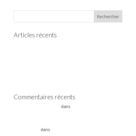
Articles récents
(pas de titre)
Vidange boîte automatique Mercedes
Vidange boîte automatique Peugeot
vidange boîte auto Land Rover ZF 8HP
Boîte auto Jaguar ZF 8HP
Commentaires récents
- La boîte automatique
dans
Comment supprimer les
vibrations du convertisseur de couple
Vidange ZF 8HP : boîte automatique, entretien et
conseils pros
dans
vidange boîte auto Land Rover ZF