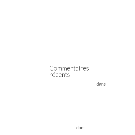
Vidange boîte automatique
Mercedes
Vidange boîte automatique
Peugeot
vidange boîte auto Land
Rover ZF 8HP
Boîte auto Jaguar ZF 8HP
Commentaires
récents
- La boîte automatique
dans
Comment supprimer les
vibrations du convertisseur
de couple
Vidange ZF 8HP : boîte
automatique, entretien et
conseils pros
dans
vidange
boîte auto Land Rover ZF