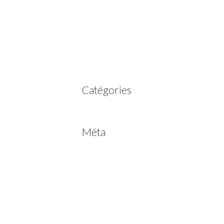
mars 2023
février 2023
juillet 2022
juin 2022
avril 2020
Catégories
Non classé
Méta
Connexion
Flux des publications
Flux des commentaires
Site de WordPress-FR