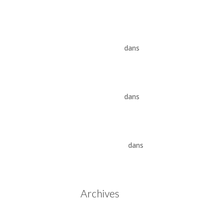
8HP
Vidange ZF 8HP : boîte
automatique, entretien et
conseils pros
dans
Boîte
auto Jaguar ZF 8HP
Vidange ZF 8HP : boîte
automatique, entretien et
conseils pros
dans
vidange
boîte auto BMW ZF 8HP
Aisin Warner : La Révolution
des Boîtes de Vitesses
Automatiques
dans
Boîtes
de vitesses automatiques
Aisin Warner
Archives
mai 2025