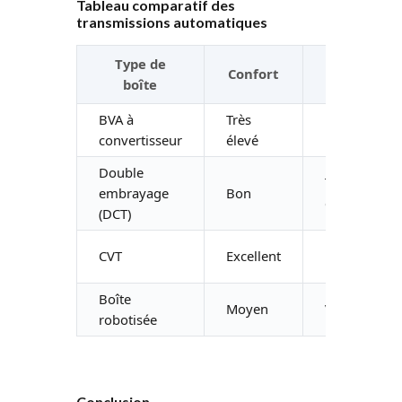
Tableau comparatif des
transmissions automatiques
Type de
Confort
Réactivité
boîte
BVA à
Très
Moyenne
convertisseur
élevé
Double
Très
embrayage
Bon
élevée
(DCT)
CVT
Excellent
Faible
Boîte
Moyen
Variable
robotisée
Conclusion