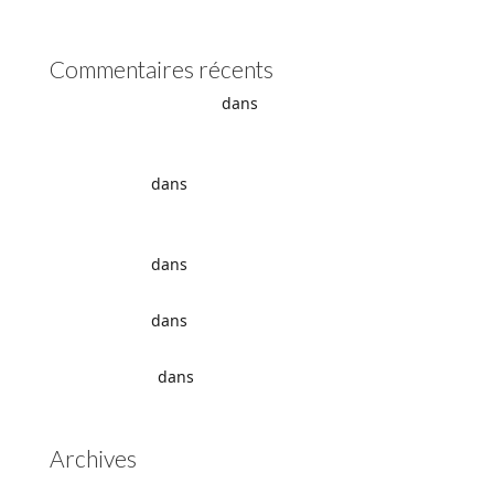
Boîte auto Jaguar ZF 8HP
Commentaires récents
- La boîte automatique
dans
Comment supprimer les
vibrations du convertisseur de couple
Vidange ZF 8HP : boîte automatique, entretien et
conseils pros
dans
vidange boîte auto Land Rover ZF
8HP
Vidange ZF 8HP : boîte automatique, entretien et
conseils pros
dans
Boîte auto Jaguar ZF 8HP
Vidange ZF 8HP : boîte automatique, entretien et
conseils pros
dans
vidange boîte auto BMW ZF 8HP
Aisin Warner : La Révolution des Boîtes de Vitesses
Automatiques
dans
Boîtes de vitesses automatiques
Aisin Warner
Archives
mai 2025