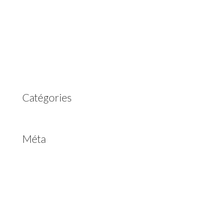
mars 2023
février 2023
juillet 2022
juin 2022
avril 2020
Catégories
Non classé
Méta
Connexion
Flux des publications
Flux des commentaires
Site de WordPress-FR