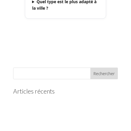
Quel type est le plus adapté à
la ville ?
Articles récents
(pas de titre)
Vidange boîte automatique Mercedes
Vidange boîte automatique Peugeot
vidange boîte auto Land Rover ZF 8HP