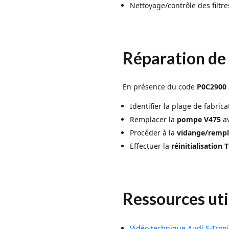
Nettoyage/contrôle des filtre
Réparation de
En présence du code
P0C2900
Identifier la plage de fabric
Remplacer la
pompe V475
a
Procéder à la
vidange/rempl
Effectuer la
réinitialisation
Ressources uti
Vidéo technique Audi S-Tron