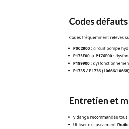
Codes défauts
Codes fréquemment relevés sur
P0C2900
: circuit pompe hydr
P175E00 → P176F00
: dysfon
P189900
: dysfonctionnement
P1735 / P1736 (10666/10668
Entretien et 
Vidange recommandée tous 
Utiliser exclusivement l’
huile