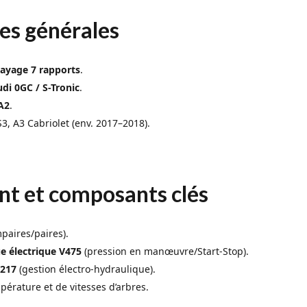
es générales
ayage 7 rapports
.
di 0GC / S-Tronic
.
A2
.
3, A3 Cabriolet (env. 2017–2018).
t et composants clés
paires/paires).
e électrique V475
(pression en manœuvre/Start-Stop).
J217
(gestion électro-hydraulique).
pérature et de vitesses d’arbres.