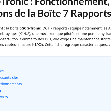
Tronic : Fonctionnement,
ons de la Boîte 7 Rapport
nt
: la boîte
0GC S-Tronic
(DCT 7 rapports) équipe notamment les Au
embrayages (K1/K2), une mécatronique pilotée et une pompe hydrau
Start-Stop. Comme toutes DCT, elle exige une maintenance stricte
on, capteurs, usure K1/K2). Cette fiche regroupe caractéristiques, 
.
les
osants clés
nctionnements
e
 V475