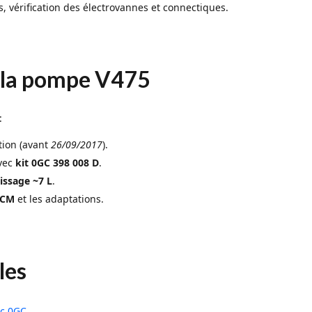
s, vérification des électrovannes et connectiques.
 la pompe V475
:
ation (avant
26/09/2017
).
vec
kit 0GC 398 008 D
.
issage ~7 L
.
 TCM
et les adaptations.
les
ic 0GC