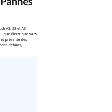
 Pannes
s
di A3, S3 et A3
lique électrique V475
 et présente des
codes défauts,