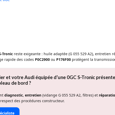
S-Tronic
reste exigeante : huile adaptée (G 055 529 A2), entretien ré
ge rapide des codes
P0C2900
ou
P176F00
protègent la transmission
ier et votre Audi équipée d’une 0GC S-Tronic présent
leau de bord ?
ent
diagnostic
,
entretien
(vidange G 055 529 A2, filtres) et
réparati
 respect des procédures constructeur.
cialiste