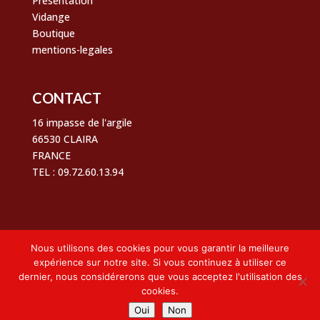
Présentation
Vidange
Boutique
mentions-legales
CONTACT
16 impasse de l'argile
66530 CLAIRA
FRANCE
TEL : 09.72.60.13.94
Nous utilisons des cookies pour vous garantir la meilleure
© La Boite Automatique Tous droits réservés 2026 |
expérience sur notre site. Si vous continuez à utiliser ce
une création
Perpignan Web
dernier, nous considérerons que vous acceptez l'utilisation des
cookies.
Suivez-nous
Oui
Non