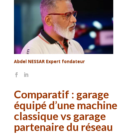
Abdel NESSAR Expert fondateur
Comparatif : garage
équipé d’une machine
classique vs garage
partenaire du réseau