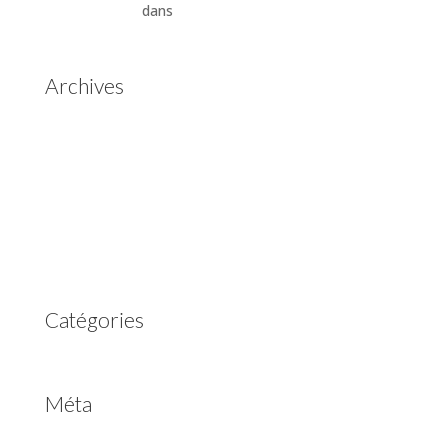
Automatiques
dans
Boîtes de vitesses automatiques
Aisin Warner
Archives
mai 2025
mars 2023
février 2023
juillet 2022
juin 2022
avril 2020
Catégories
Non classé
Méta
Connexion