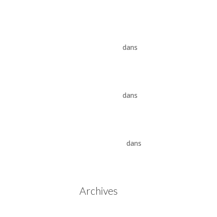
8HP
Vidange ZF 8HP : boîte
automatique, entretien et
conseils pros
dans
Boîte
auto Jaguar ZF 8HP
Vidange ZF 8HP : boîte
automatique, entretien et
conseils pros
dans
vidange
boîte auto BMW ZF 8HP
Aisin Warner : La Révolution
des Boîtes de Vitesses
Automatiques
dans
Boîtes
de vitesses automatiques
Aisin Warner
Archives
mai 2025