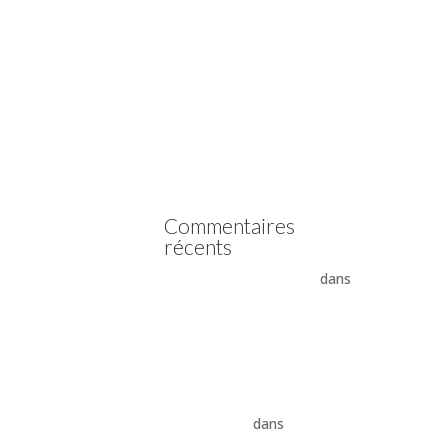
Vidange boîte automatique
Mercedes
Vidange boîte automatique
Peugeot
vidange boîte auto Land
Rover ZF 8HP
Boîte auto Jaguar ZF 8HP
Commentaires
récents
- La boîte automatique
dans
Comment supprimer les
vibrations du convertisseur
de couple
Vidange ZF 8HP : boîte
automatique, entretien et
conseils pros
dans
vidange
boîte auto Land Rover ZF