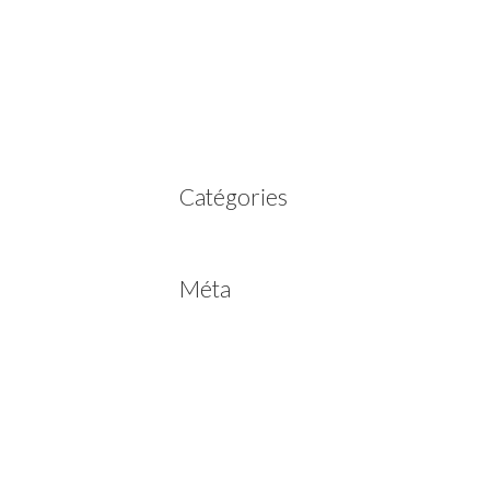
mars 2023
février 2023
juillet 2022
juin 2022
avril 2020
Catégories
Non classé
Méta
Connexion
Flux des publications
Flux des commentaires
Site de WordPress-FR