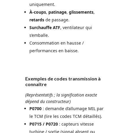
uniquement.
À-coups
,
patinage
,
glissements
,
retards
de passage.
Surchauffe ATF
, ventilateur qui
s’emballe.
Consommation en hausse /
performances en baisse.
Exemples de codes transmission à
connaître
(Représentatifs ; la signification exacte
dépend du constructeur)
P0700
: demande d’allumage MIL par
le TCM (lire les codes TCM détaillés).
P0715 / P0720
: capteurs vitesse
turbine / sortie (signal absent ou