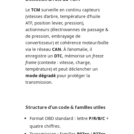
Le
TCM
surveille en continu capteurs
(vitesses d’arbre, température d’huile
ATF, position levier, pression),
actionneurs (électrovannes de passage &
de pression, embrayage de
convertisseur) et cohérence moteur/boîte
via le réseau
CAN
. À l’anomalie, il
enregistre un
DTC
, mémorise un
freeze
frame
(contexte : vitesse, charge,
température) et peut déclencher un
mode dégradé
pour protéger la
transmission.
Structure d’un code & familles utiles
Format OBD standard : lettre
P/R/B/C
+
quatre chiffres.
Transmission : familles
P07xx
/
P27xx