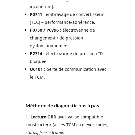
incohérent).
P0741
: embrayage de convertisseur
(TCC) – performance/adhérence.
P0750 / P0796
: électrovanne de
changement / de pression –
dysfonctionnement.
P2714
: électrovanne de pression “D”
bloquée.
U0101
: perte de communication avec
le TCM.
Méthode de diagnostic pas à pas
Lecture OBD
avec valise compatible
constructeur (accès TCM) : relever codes,
status
,
freeze frame
.