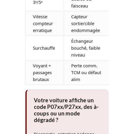
3ᵉ/5ᵉ
faisceau
Vitesse
Capteur
compteur
sortie/cible
P0720
erratique
endommagée
Échangeur
Surchauffe
bouché, faible
—
niveau
Voyant +
Perte comm.
passages
TCM ou défaut
U0101
brutaux
alim
Votre voiture affiche un
code P07xx/P27xx, des à-
coups ou un mode
dégradé ?