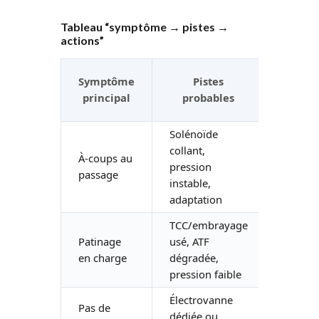
Tableau “symptôme → pistes →
actions”
Code
Symptôme
Pistes
souve
principal
probables
associ
Solénoïde
collant,
À-coups au
P0750,
pression
passage
P0796
instable,
adaptation
TCC/embrayage
Patinage
usé, ATF
P0741
en charge
dégradée,
pression faible
Électrovanne
Pas de
dédiée ou
P075x