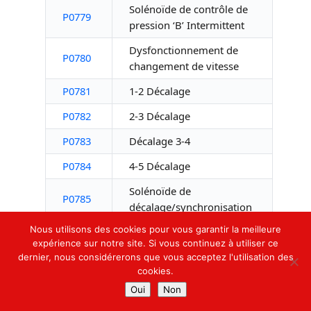
Solénoïde de contrôle de
P0779
pression ‘B’ Intermittent
Dysfonctionnement de
P0780
changement de vitesse
P0781
1-2 Décalage
P0782
2-3 Décalage
P0783
Décalage 3-4
P0784
4-5 Décalage
Solénoïde de
P0785
décalage/synchronisation
Nous utilisons des cookies pour vous garantir la meilleure
Plage/performance du
expérience sur notre site. Si vous continuez à utiliser ce
solénoïde de changement
P0786
dernier, nous considérerons que vous acceptez l'utilisation des
de
cookies.
vitesse/synchronisation
Oui
Non
Solénoïde de